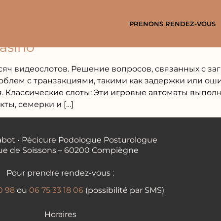
PRENONS RENDEZ-VOUS
asino
яч видеослотов. Решение вопросов, связанных с за
блем с транзакциями, такими как задержки или оши
. Классические слоты: Эти игровые автоматы выпол
ты, семерки и […]
bot • Pécicure Podologue Posturologue
ue de Soissons – 60200 Compiègne
Pour prendre rendez-vous :
0 98
ou
06 75 33 18 06
(possibilité par SMS)
Horaires