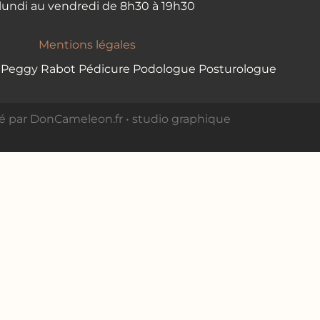
lundi au vendredi de 8h30 à 19h30
Mentions légales
 Peggy Rabot Pédicure Podologue Posturologue
sé par
DonCameleon.fr • studio graphique