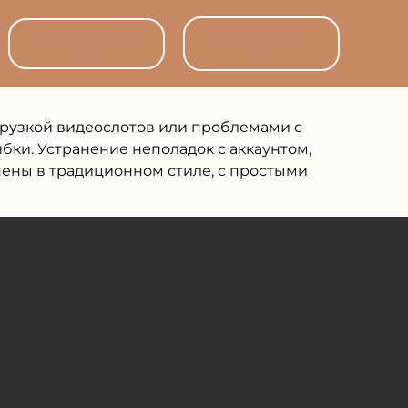
06 75 33 18
03 44 75 40
98
06
грузкой видеослотов или проблемами с
бки. Устранение неполадок с аккаунтом,
нены в традиционном стиле, с простыми